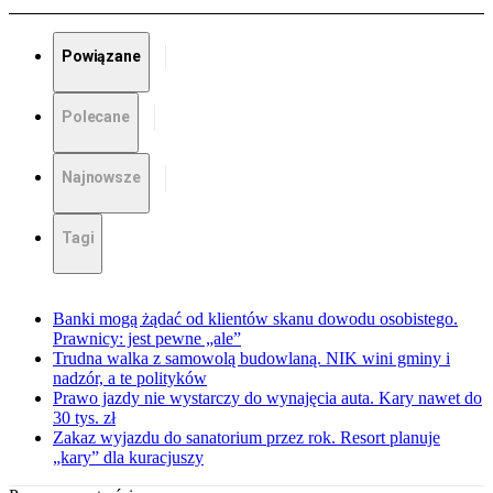
Powiązane
Polecane
Najnowsze
Tagi
Banki mogą żądać od klientów skanu dowodu osobistego.
Prawnicy: jest pewne „ale”
Trudna walka z samowolą budowlaną. NIK wini gminy i
nadzór, a te polityków
Prawo jazdy nie wystarczy do wynajęcia auta. Kary nawet do
30 tys. zł
Zakaz wyjazdu do sanatorium przez rok. Resort planuje
„kary” dla kuracjuszy