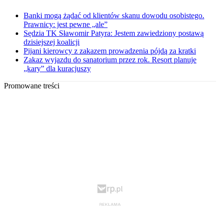
Banki mogą żądać od klientów skanu dowodu osobistego.
Prawnicy: jest pewne „ale”
Sędzia TK Sławomir Patyra: Jestem zawiedziony postawą
dzisiejszej koalicji
Pijani kierowcy z zakazem prowadzenia pójdą za kratki
Zakaz wyjazdu do sanatorium przez rok. Resort planuje
„kary” dla kuracjuszy
Promowane treści