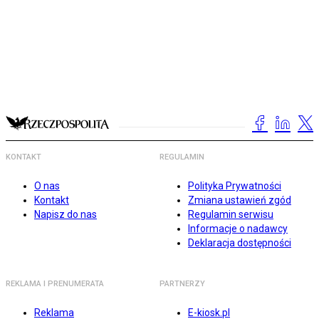
KONTAKT
REGULAMIN
O nas
Polityka Prywatności
Kontakt
Zmiana ustawień zgód
Napisz do nas
Regulamin serwisu
Informacje o nadawcy
Deklaracja dostępności
REKLAMA I PRENUMERATA
PARTNERZY
Reklama
E-kiosk.pl