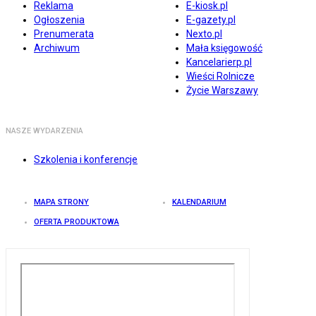
Reklama
E-kiosk.pl
Ogłoszenia
E-gazety.pl
Prenumerata
Nexto.pl
Archiwum
Mała księgowość
Kancelarierp.pl
Wieści Rolnicze
Życie Warszawy
NASZE WYDARZENIA
Szkolenia i konferencje
MAPA STRONY
KALENDARIUM
OFERTA PRODUKTOWA