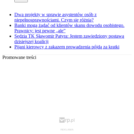
Dwa projekty w sprawie asystentów osób z
niepełnosprawnościami. Czym się różnią?
Banki mogą żądać od klientów skanu dowodu osobistego.
Prawnicy: jest pewne „ale”
Sędzia TK Sławomir Patyra: Jestem zawiedziony postawą
dzisiejszej koalicji
Pijani kierowcy z zakazem prowadzenia pójdą za kratki
Promowane treści