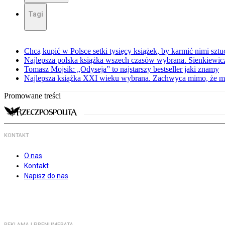
Tagi
Chcą kupić w Polsce setki tysięcy książek, by karmić nimi sztu
Najlepsza polska książka wszech czasów wybrana. Sienkiewi
Tomasz Mojsik: „Odyseja” to najstarszy bestseller jaki znamy
Najlepsza książka XXI wieku wybrana. Zachwyca mimo, że mi
Promowane treści
KONTAKT
O nas
Kontakt
Napisz do nas
REKLAMA I PRENUMERATA