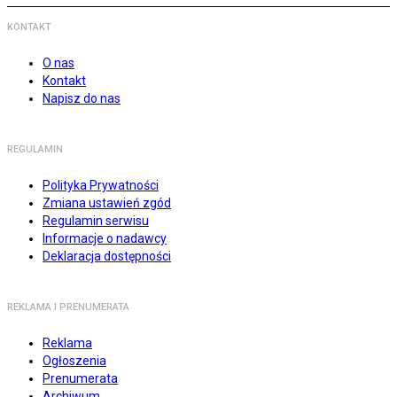
KONTAKT
O nas
Kontakt
Napisz do nas
REGULAMIN
Polityka Prywatności
Zmiana ustawień zgód
Regulamin serwisu
Informacje o nadawcy
Deklaracja dostępności
REKLAMA I PRENUMERATA
Reklama
Ogłoszenia
Prenumerata
Archiwum