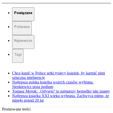
Powiązane
Polecane
Najnowsze
Tagi
Chcą kupić w Polsce setki tysięcy książek, by karmić nimi
sztuczną inteligencję
Najlepsza polska książka wszech czasów wybrana.
Sienkiewicz poza podium
Tomasz Mojsik: „Odyseja” to najstarszy bestseller jaki znamy
Najlepsza książka XXI wieku wybrana. Zachwyca mimo, że
minęło ponad 20 lat
Promowane treści