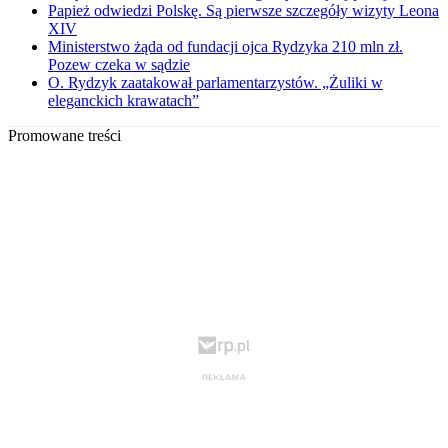
Papież odwiedzi Polskę. Są pierwsze szczegóły wizyty Leona
XIV
Ministerstwo żąda od fundacji ojca Rydzyka 210 mln zł.
Pozew czeka w sądzie
O. Rydzyk zaatakował parlamentarzystów. „Żuliki w
eleganckich krawatach”
Promowane treści