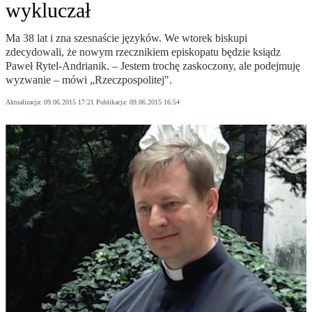
wykluczał
Ma 38 lat i zna szesnaście języków. We wtorek biskupi
zdecydowali, że nowym rzecznikiem episkopatu będzie ksiądz
Paweł Rytel-Andrianik. – Jestem trochę zaskoczony, ale podejmuję
wyzwanie – mówi „Rzeczpospolitej".
Aktualizacja:
09.06.2015 17:21
Publikacja:
09.06.2015 16:54