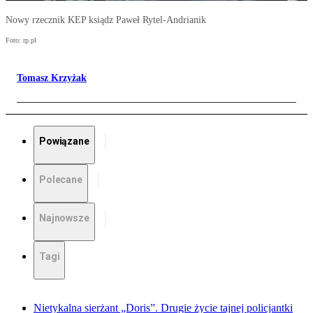
Nowy rzecznik KEP ksiądz Paweł Rytel-Andrianik
Foto: rp.pl
Tomasz Krzyżak
Powiązane
Polecane
Najnowsze
Tagi
Nietykalna sierżant „Doris”. Drugie życie tajnej policjantki