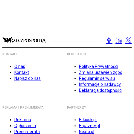
KONTAKT
REGULAMIN
O nas
Polityka Prywatności
Kontakt
Zmiana ustawień zgód
Napisz do nas
Regulamin serwisu
Informacje o nadawcy
Deklaracja dostępności
REKLAMA I PRENUMERATA
PARTNERZY
Reklama
E-kiosk.pl
Ogłoszenia
E-gazety.pl
Prenumerata
Nexto.pl