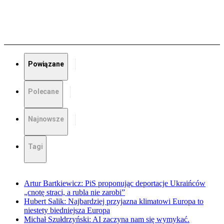
Powiązane
Polecane
Najnowsze
Tagi
Artur Bartkiewicz: PiS proponując deportacje Ukraińców
„cnotę straci, a rubla nie zarobi”
Hubert Salik: Najbardziej przyjazna klimatowi Europa to
niestety biedniejsza Europa
Michał Szułdrzyński: AI zaczyna nam się wymykać.