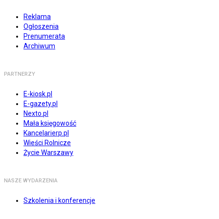
Reklama
Ogłoszenia
Prenumerata
Archiwum
PARTNERZY
E-kiosk.pl
E-gazety.pl
Nexto.pl
Mała księgowość
Kancelarierp.pl
Wieści Rolnicze
Życie Warszawy
NASZE WYDARZENIA
Szkolenia i konferencje