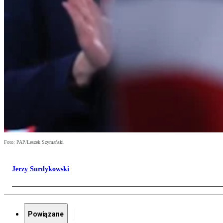
Foto: PAP/Leszek Szymański
Jerzy Surdykowski
Powiązane