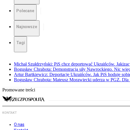
Polecane
Najnowsze
Tagi
Michał Szułdrzyński: PiS chce deportować Ukraińców. Jakizacja
Bogusław Chrabota: Demonstracja siły Nawrockiego. Nic więc
Artur Bartkiewicz: Deportacje Ukraińców. Jak PiS hoduje sob
Bogusław Chrabota: Mateusz Morawiecki uderza w PGZ. Dla P
Promowane treści
KONTAKT
O nas