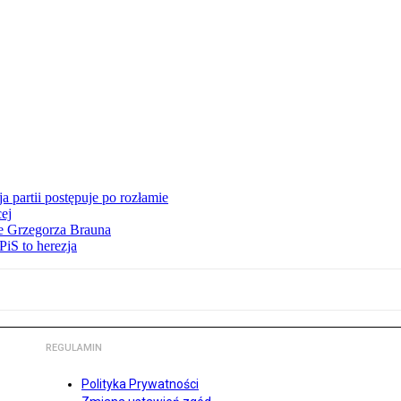
 partii postępuje po rozłamie
ej
ie Grzegorza Brauna
iS to herezja
REGULAMIN
Polityka Prywatności