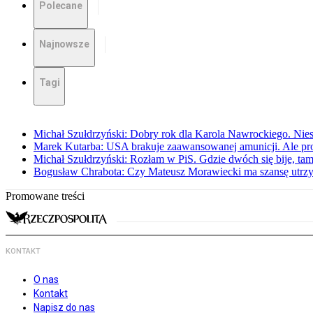
Polecane
Najnowsze
Tagi
Michał Szułdrzyński: Dobry rok dla Karola Nawrockiego. Niest
Marek Kutarba: USA brakuje zaawansowanej amunicji. Ale pr
Michał Szułdrzyński: Rozłam w PiS. Gdzie dwóch się bije, t
Bogusław Chrabota: Czy Mateusz Morawiecki ma szansę utrz
Promowane treści
KONTAKT
O nas
Kontakt
Napisz do nas