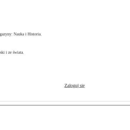
!
azyny: Nauka i Historia.
ki i ze świata.
Zaloguj się