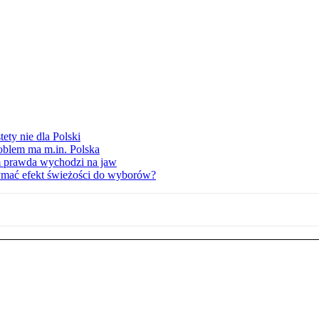
ety nie dla Polski
oblem ma m.in. Polska
am prawda wychodzi na jaw
ymać efekt świeżości do wyborów?