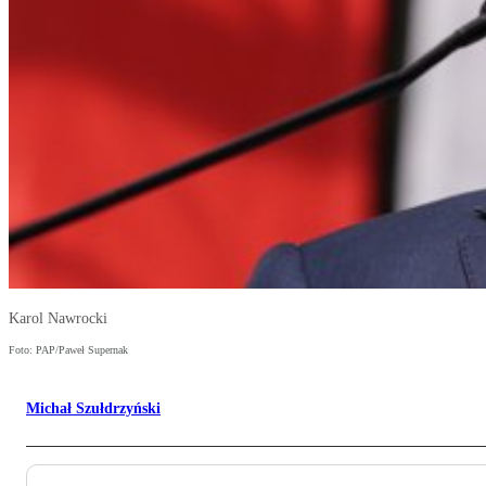
Karol Nawrocki
Foto: PAP/Paweł Supernak
Michał Szułdrzyński