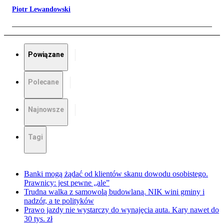
Piotr Lewandowski
Powiązane
Polecane
Najnowsze
Tagi
Banki mogą żądać od klientów skanu dowodu osobistego.
Prawnicy: jest pewne „ale”
Trudna walka z samowolą budowlaną. NIK wini gminy i
nadzór, a te polityków
Prawo jazdy nie wystarczy do wynajęcia auta. Kary nawet do
30 tys. zł