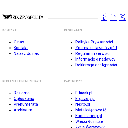
KONTAKT
REGULAMIN
O nas
Polityka Prywatności
Kontakt
Zmiana ustawień zgód
Napisz do nas
Regulamin serwisu
Informacje o nadawcy
Deklaracja dostępności
REKLAMA I PRENUMERATA
PARTNERZY
Reklama
E-kiosk.pl
Ogłoszenia
E-gazety.pl
Prenumerata
Nexto.pl
Archiwum
Mała księgowość
Kancelarierp.pl
Wieści Rolnicze
Życie Warszawy