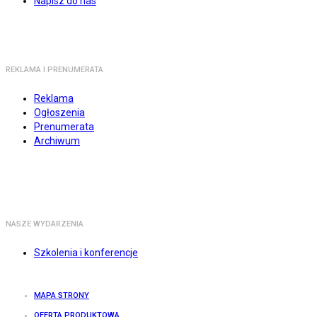
Napisz do nas
REKLAMA I PRENUMERATA
Reklama
Ogłoszenia
Prenumerata
Archiwum
NASZE WYDARZENIA
Szkolenia i konferencje
MAPA STRONY
OFERTA PRODUKTOWA