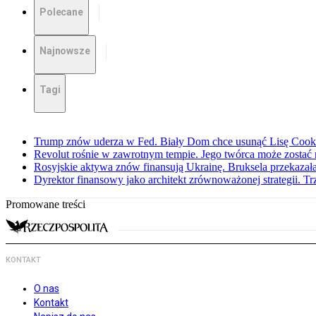
Polecane
Najnowsze
Tagi
Trump znów uderza w Fed. Biały Dom chce usunąć Lisę Cook
Revolut rośnie w zawrotnym tempie. Jego twórca może zostać
Rosyjskie aktywa znów finansują Ukrainę. Bruksela przekazała
Dyrektor finansowy jako architekt zrównoważonej strategii. Tr
Promowane treści
KONTAKT
O nas
Kontakt