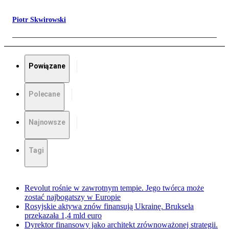
Piotr Skwirowski
Powiązane
Polecane
Najnowsze
Tagi
Revolut rośnie w zawrotnym tempie. Jego twórca może
zostać najbogatszy w Europie
Rosyjskie aktywa znów finansują Ukrainę. Bruksela
przekazała 1,4 mld euro
Dyrektor finansowy jako architekt zrównoważonej strategii.