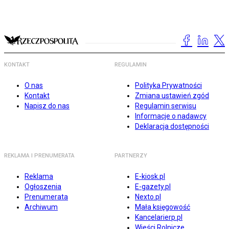
KONTAKT
REGULAMIN
O nas
Polityka Prywatności
Kontakt
Zmiana ustawień zgód
Napisz do nas
Regulamin serwisu
Informacje o nadawcy
Deklaracja dostępności
REKLAMA I PRENUMERATA
PARTNERZY
Reklama
E-kiosk.pl
Ogłoszenia
E-gazety.pl
Prenumerata
Nexto.pl
Archiwum
Mała księgowość
Kancelarierp.pl
Wieści Rolnicze