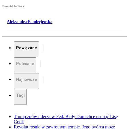
Foto: Adobe Stock
Aleksandra Fandrejewska
Powiązane
Polecane
Najnowsze
Tagi
Trump znów uderza w Fed. Biały Dom chce usunąć Lisę
Cook
Revolut rośnie w zawrotnym tempie. Jego twórca może