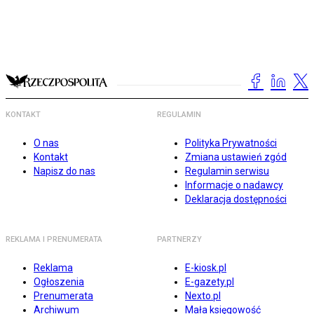
KONTAKT
REGULAMIN
O nas
Polityka Prywatności
Kontakt
Zmiana ustawień zgód
Napisz do nas
Regulamin serwisu
Informacje o nadawcy
Deklaracja dostępności
REKLAMA I PRENUMERATA
PARTNERZY
Reklama
E-kiosk.pl
Ogłoszenia
E-gazety.pl
Prenumerata
Nexto.pl
Archiwum
Mała księgowość