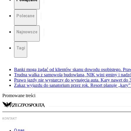
Polecane
Najnowsze
Tagi
Banki mogą żądać od klientów skanu dowodu osobistego. Praw
Trudna walka z samowolą budowlaną. NIK wini gminy i nadzór
Prawo jazdy nie wystarczy do wynajęcia auta. Kary nawet do 30
Zakaz wyjazdu do sanatorium przez rok. Resort planuje „kary”
Promowane treści
KONTAKT
O nas