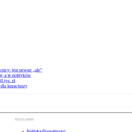
nicy: jest pewne „ale”
, a te polityków
 tys. zł
 dla kuracjuszy
REGULAMIN
Polityka Prywatności