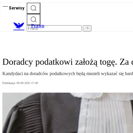
Serwisy
Prawo
Doradcy podatkowi założą togę. Za
Kandydaci na doradców podatkowych będą musieli wykazać się bardz
Publikacja:
09.09.2025 17:49