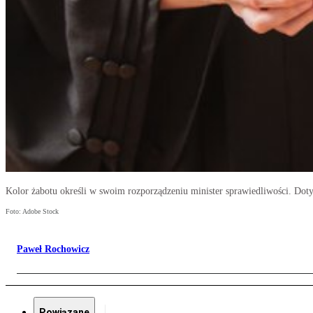
Kolor żabotu określi w swoim rozporządzeniu minister sprawiedliwości. Do
Foto: Adobe Stock
Paweł Rochowicz
Powiązane