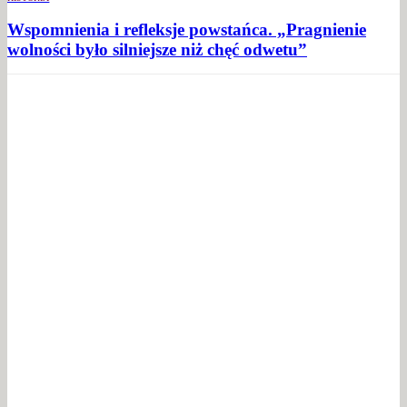
Wspomnienia i refleksje powstańca. „Pragnienie
wolności było silniejsze niż chęć odwetu”