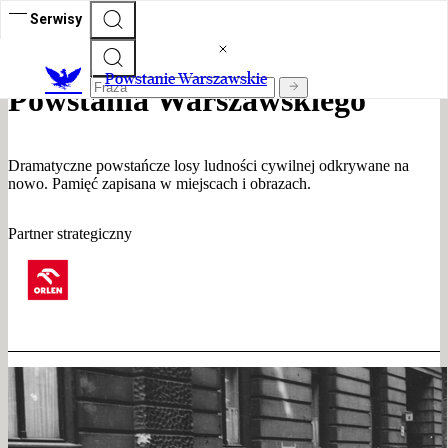
Serwisy
82. rocznica wybuchu
Powstanie Warszawskie
Powstania Warszawskiego
Dramatyczne powstańcze losy ludności cywilnej odkrywane na
nowo. Pamięć zapisana w miejscach i obrazach.
Partner strategiczny