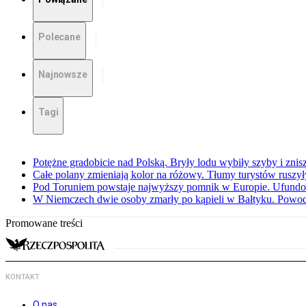
Polecane
Najnowsze
Tagi
Potężne gradobicie nad Polską. Bryły lodu wybiły szyby i znis
Całe polany zmieniają kolor na różowy. Tłumy turystów ruszy
Pod Toruniem powstaje najwyższy pomnik w Europie. Ufundow
W Niemczech dwie osoby zmarły po kąpieli w Bałtyku. Powod
Promowane treści
KONTAKT
O nas