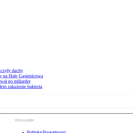
zczyły dachy
ły na Halę Gąsienicową
ał go miliarder
em zakażenie bakterią
REGULAMIN
Polityka Prywatności