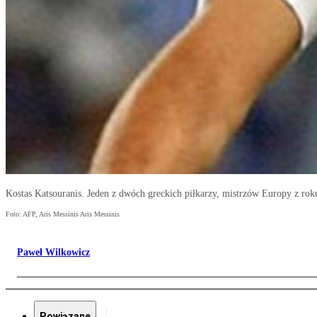
Kostas Katsouranis. Jeden z dwóch greckich piłkarzy, mistrzów Europy z rok
Foto: AFP, Aris Messinis Aris Messinis
Paweł Wilkowicz
Powiązane