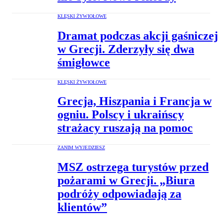
KLĘSKI ŻYWIOŁOWE
Dramat podczas akcji gaśniczej
w Grecji. Zderzyły się dwa
śmigłowce
KLĘSKI ŻYWIOŁOWE
Grecja, Hiszpania i Francja w
ogniu. Polscy i ukraińscy
strażacy ruszają na pomoc
ZANIM WYJEDZIESZ
MSZ ostrzega turystów przed
pożarami w Grecji. „Biura
podróży odpowiadają za
klientów”