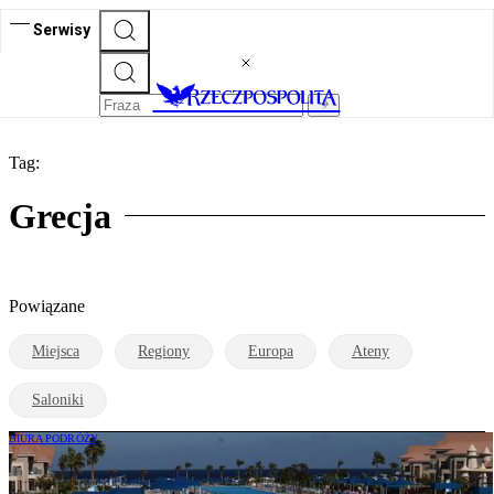
Serwisy
Tag:
Grecja
Powiązane
Miejsca
Regiony
Europa
Ateny
Saloniki
BIURA PODRÓŻY
Nie będzie tańszych podróży we wrześniu,