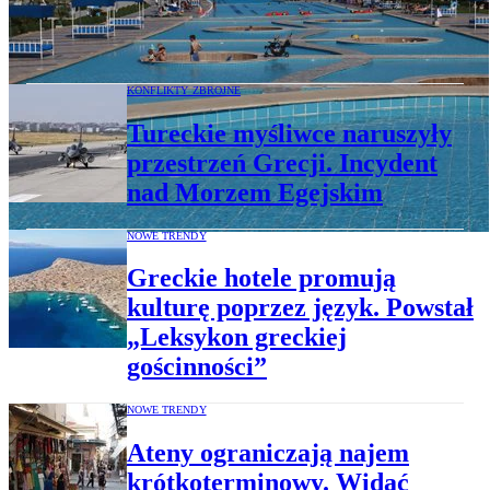
ceny znowu skoczyły. Raport z biur
podróży
KONFLIKTY ZBROJNE
Tureckie myśliwce naruszyły
przestrzeń Grecji. Incydent
nad Morzem Egejskim
NOWE TRENDY
Greckie hotele promują
kulturę poprzez język. Powstał
„Leksykon greckiej
gościnności”
NOWE TRENDY
Ateny ograniczają najem
krótkoterminowy. Widać