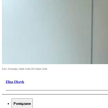
Foto: Fotorzepa, Darek Golik DG Darek Golik
Eliza Olczyk
Powiązane