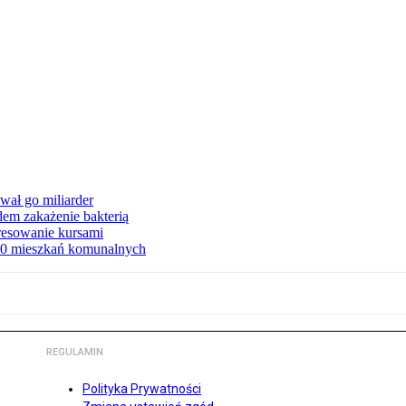
ał go miliarder
em zakażenie bakterią
eresowanie kursami
80 mieszkań komunalnych
REGULAMIN
Polityka Prywatności