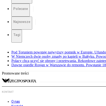
Polecane
Najnowsze
Tagi
Pod Toruniem powstaje najwyższy pomnik w Europie. Ufundow
W Niemczech dwie osoby zmarły po kąpieli w Bałtyku. Powod
Polacy chcą uczyć się obrony i przetrwania. Rekordowe zaint
Dawne osiedle Rosjan w Warszawie do remontu. Powstanie 1
Promowane treści
KONTAKT
O nas