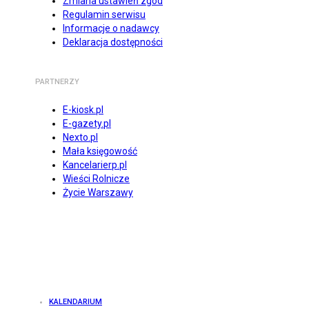
Zmiana ustawień zgód
Regulamin serwisu
Informacje o nadawcy
Deklaracja dostępności
PARTNERZY
E-kiosk.pl
E-gazety.pl
Nexto.pl
Mała księgowość
Kancelarierp.pl
Wieści Rolnicze
Życie Warszawy
KALENDARIUM