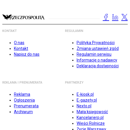
KONTAKT
REGULAMIN
O nas
Polityka Prywatności
Kontakt
Zmiana ustawień zgód
Napisz do nas
Regulamin serwisu
Informacje o nadawcy
Deklaracja dostępności
REKLAMA I PRENUMERATA
PARTNERZY
Reklama
E-kiosk.pl
Ogłoszenia
E-gazety.pl
Prenumerata
Nexto.pl
Archiwum
Mała księgowość
Kancelarierp.pl
Wieści Rolnicze
Życie Warszawy