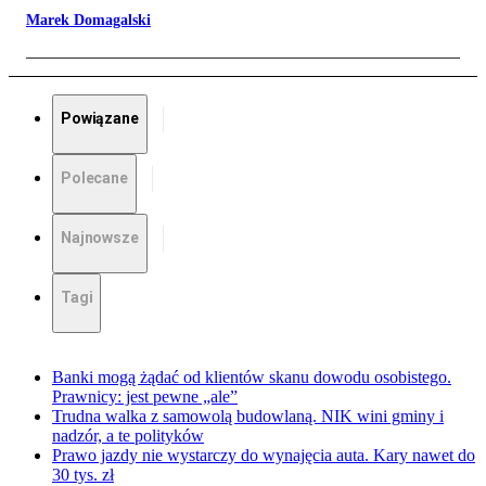
Marek Domagalski
Powiązane
Polecane
Najnowsze
Tagi
Banki mogą żądać od klientów skanu dowodu osobistego.
Prawnicy: jest pewne „ale”
Trudna walka z samowolą budowlaną. NIK wini gminy i
nadzór, a te polityków
Prawo jazdy nie wystarczy do wynajęcia auta. Kary nawet do
30 tys. zł