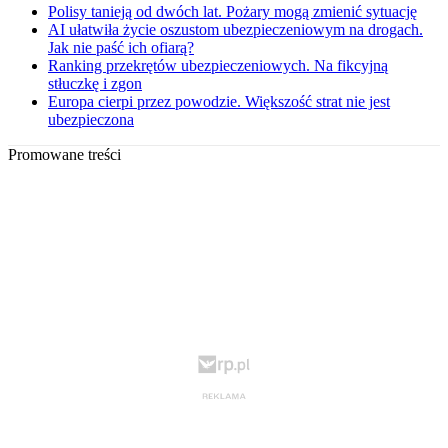
Polisy tanieją od dwóch lat. Pożary mogą zmienić sytuację
AI ułatwiła życie oszustom ubezpieczeniowym na drogach.
Jak nie paść ich ofiarą?
Ranking przekrętów ubezpieczeniowych. Na fikcyjną
stłuczkę i zgon
Europa cierpi przez powodzie. Większość strat nie jest
ubezpieczona
Promowane treści