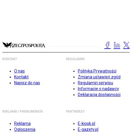
KONTAKT
REGULAMIN
O nas
Polityka Prywatności
Kontakt
Zmiana ustawień zgód
Napisz do nas
Regulamin serwisu
Informacje o nadawcy
Deklaracja dostępności
REKLAMA I PRENUMERATA
PARTNERZY
Reklama
E-kiosk.pl
Ogłoszenia
E-gazety.pl