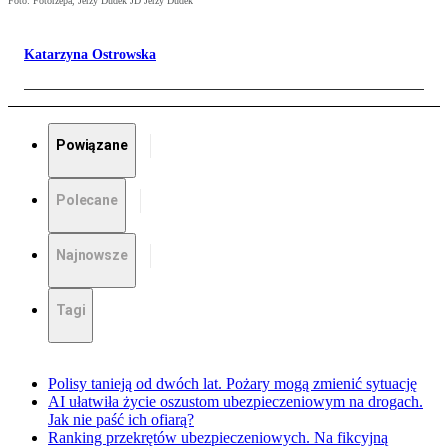
Foto: Fotorzepa, Jerzy Dudek JD Jerzy Dudek
Katarzyna Ostrowska
Powiązane
Polecane
Najnowsze
Tagi
Polisy tanieją od dwóch lat. Pożary mogą zmienić sytuację
AI ułatwiła życie oszustom ubezpieczeniowym na drogach.
Jak nie paść ich ofiarą?
Ranking przekrętów ubezpieczeniowych. Na fikcyjną