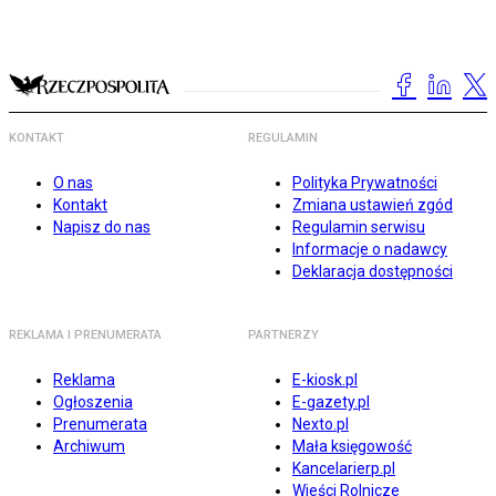
KONTAKT
REGULAMIN
O nas
Polityka Prywatności
Kontakt
Zmiana ustawień zgód
Napisz do nas
Regulamin serwisu
Informacje o nadawcy
Deklaracja dostępności
REKLAMA I PRENUMERATA
PARTNERZY
Reklama
E-kiosk.pl
Ogłoszenia
E-gazety.pl
Prenumerata
Nexto.pl
Archiwum
Mała księgowość
Kancelarierp.pl
Wieści Rolnicze