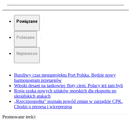
Powiązane
Polecane
Najnowsze
Burzliwy czas megaprojektu Port Polska. Będzie nowy
harmonogram przetargów
Włoski desant na tankowiec floty cieni. Polacy też tam byli
Rosja szuka nowych szlaków morskich dla eksportu po
ukraińskich atakach
„Rzeczpospolita” poznała powód zmian w zarządzie CPK.
Chodzi o prezesa i wiceprezesa
Promowane treści