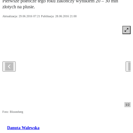
Pierwsze półrocze tego roku zakończy wynikiem 20 – 30 mln
złotych na plusie.
Aktualizacja:
29.06.2016 07:21
Publikacja:
28.06.2016 21:00
1
/
2
Foto: Bloomberg
Danuta Walewska