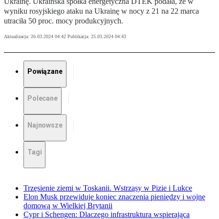
Ukrainę. Ukraińska spółka energetyczna DTEK podała, że w
wyniku rosyjskiego ataku na Ukrainę w nocy z 21 na 22 marca
utraciła 50 proc. mocy produkcyjnych.
Aktualizacja:
26.03.2024 04:42
Publikacja:
25.03.2024 04:43
Powiązane
Polecane
Najnowsze
Tagi
Trzęsienie ziemi w Toskanii. Wstrząsy w Pizie i Lukce
Elon Musk przewiduje koniec znaczenia pieniędzy i wojnę
domową w Wielkiej Brytanii
Cypr i Schengen: Dlaczego infrastruktura wspierająca