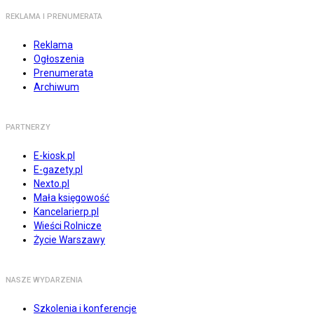
REKLAMA I PRENUMERATA
Reklama
Ogłoszenia
Prenumerata
Archiwum
PARTNERZY
E-kiosk.pl
E-gazety.pl
Nexto.pl
Mała księgowość
Kancelarierp.pl
Wieści Rolnicze
Życie Warszawy
NASZE WYDARZENIA
Szkolenia i konferencje