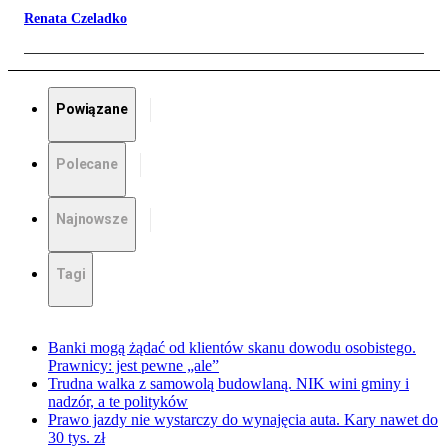
Renata Czeladko
Powiązane
Polecane
Najnowsze
Tagi
Banki mogą żądać od klientów skanu dowodu osobistego.
Prawnicy: jest pewne „ale”
Trudna walka z samowolą budowlaną. NIK wini gminy i
nadzór, a te polityków
Prawo jazdy nie wystarczy do wynajęcia auta. Kary nawet do
30 tys. zł