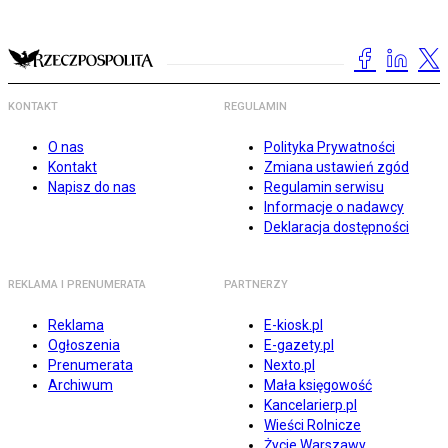
KONTAKT
REGULAMIN
O nas
Polityka Prywatności
Kontakt
Zmiana ustawień zgód
Napisz do nas
Regulamin serwisu
Informacje o nadawcy
Deklaracja dostępności
REKLAMA I PRENUMERATA
PARTNERZY
Reklama
E-kiosk.pl
Ogłoszenia
E-gazety.pl
Prenumerata
Nexto.pl
Archiwum
Mała księgowość
Kancelarierp.pl
Wieści Rolnicze
Życie Warszawy