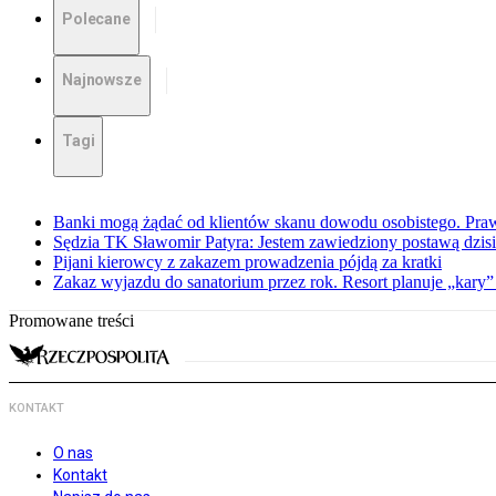
Polecane
Najnowsze
Tagi
Banki mogą żądać od klientów skanu dowodu osobistego. Praw
Sędzia TK Sławomir Patyra: Jestem zawiedziony postawą dzisiej
Pijani kierowcy z zakazem prowadzenia pójdą za kratki
Zakaz wyjazdu do sanatorium przez rok. Resort planuje „kary”
Promowane treści
KONTAKT
O nas
Kontakt