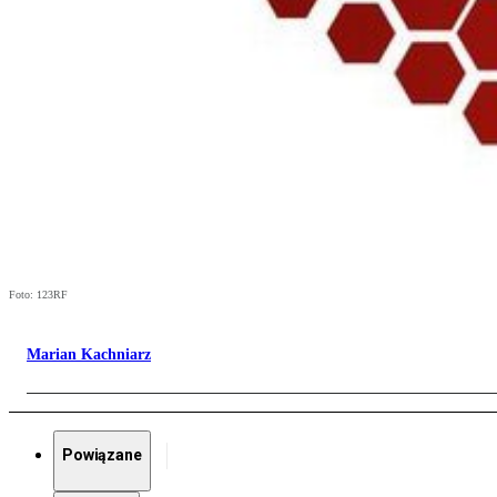
Foto: 123RF
Marian Kachniarz
Powiązane