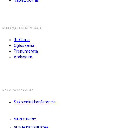
Napisz do nas
REKLAMA I PRENUMERATA
Reklama
Ogłoszenia
Prenumerata
Archiwum
NASZE WYDARZENIA
Szkolenia i konferencje
MAPA STRONY
OFERTA PRODUKTOWA