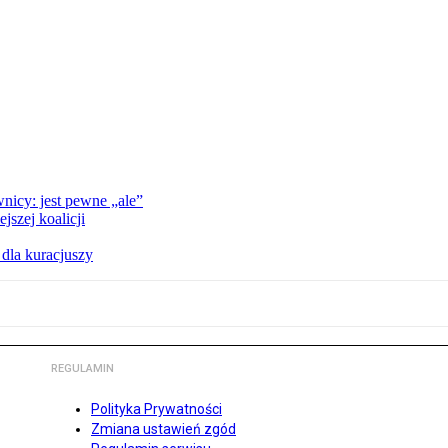
nicy: jest pewne „ale”
szej koalicji
 dla kuracjuszy
REGULAMIN
Polityka Prywatności
Zmiana ustawień zgód