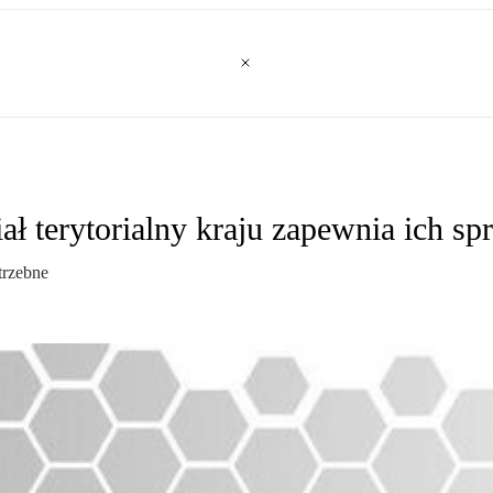
ł terytorialny kraju zapewnia ich s
trzebne