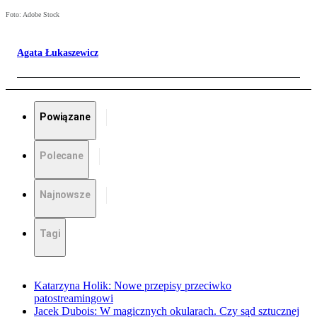
Foto: Adobe Stock
Agata Łukaszewicz
Powiązane
Polecane
Najnowsze
Tagi
Katarzyna Holik: Nowe przepisy przeciwko
patostreamingowi
Jacek Dubois: W magicznych okularach. Czy sąd sztucznej