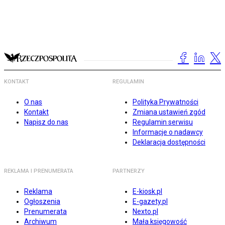
KONTAKT
REGULAMIN
O nas
Polityka Prywatności
Kontakt
Zmiana ustawień zgód
Napisz do nas
Regulamin serwisu
Informacje o nadawcy
Deklaracja dostępności
REKLAMA I PRENUMERATA
PARTNERZY
Reklama
E-kiosk.pl
Ogłoszenia
E-gazety.pl
Prenumerata
Nexto.pl
Archiwum
Mała księgowość