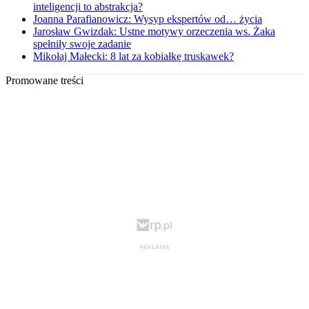
inteligencji to abstrakcja?
Joanna Parafianowicz: Wysyp ekspertów od… życia
Jarosław Gwizdak: Ustne motywy orzeczenia ws. Żaka
spełniły swoje zadanie
Mikołaj Małecki: 8 lat za kobiałkę truskawek?
Promowane treści