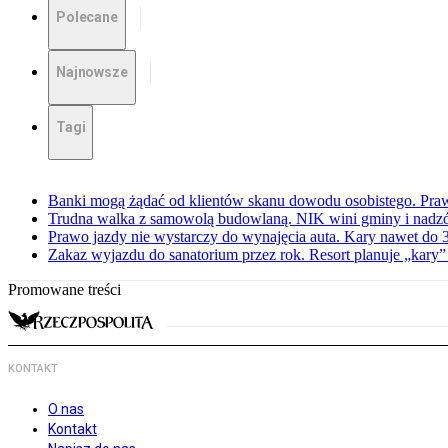
Polecane
Najnowsze
Tagi
Banki mogą żądać od klientów skanu dowodu osobistego. Praw
Trudna walka z samowolą budowlaną. NIK wini gminy i nadzór
Prawo jazdy nie wystarczy do wynajęcia auta. Kary nawet do 30
Zakaz wyjazdu do sanatorium przez rok. Resort planuje „kary”
Promowane treści
KONTAKT
O nas
Kontakt