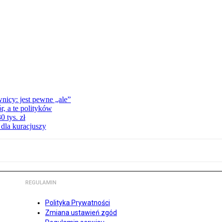
nicy: jest pewne „ale”
, a te polityków
 tys. zł
 dla kuracjuszy
REGULAMIN
Polityka Prywatności
Zmiana ustawień zgód