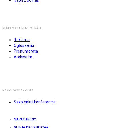
Napisz do nas
REKLAMA I PRENUMERATA
Reklama
Ogłoszenia
Prenumerata
Archiwum
NASZE WYDARZENIA
Szkolenia i konferencje
MAPA STRONY
OFERTA PRODUKTOWA