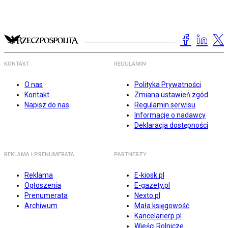
KONTAKT
REGULAMIN
O nas
Polityka Prywatności
Kontakt
Zmiana ustawień zgód
Napisz do nas
Regulamin serwisu
Informacje o nadawcy
Deklaracja dostępności
REKLAMA I PRENUMERATA
PARTNERZY
Reklama
E-kiosk.pl
Ogłoszenia
E-gazety.pl
Prenumerata
Nexto.pl
Archiwum
Mała księgowość
Kancelarierp.pl
Wieści Rolnicze