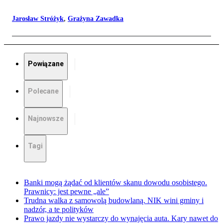
Jarosław Stróżyk
,
Grażyna Zawadka
Powiązane
Polecane
Najnowsze
Tagi
Banki mogą żądać od klientów skanu dowodu osobistego.
Prawnicy: jest pewne „ale”
Trudna walka z samowolą budowlaną. NIK wini gminy i
nadzór, a te polityków
Prawo jazdy nie wystarczy do wynajęcia auta. Kary nawet do