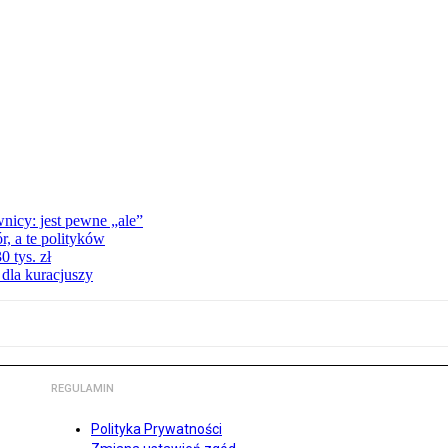
nicy: jest pewne „ale”
, a te polityków
 tys. zł
 dla kuracjuszy
REGULAMIN
Polityka Prywatności