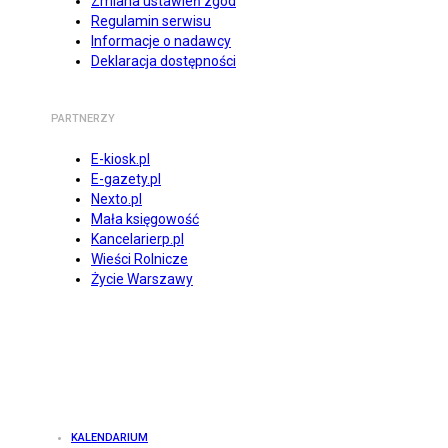
Zmiana ustawień zgód
Regulamin serwisu
Informacje o nadawcy
Deklaracja dostępności
PARTNERZY
E-kiosk.pl
E-gazety.pl
Nexto.pl
Mała księgowość
Kancelarierp.pl
Wieści Rolnicze
Życie Warszawy
KALENDARIUM