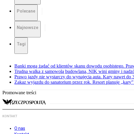
Polecane
Najnowsze
Tagi
Banki mogą żądać od klientów skanu dowodu osobistego. Praw
Trudna walka z samowolą budowlaną. NIK wini gminy i nadzór
Prawo jazdy nie wystarczy do wynajęcia auta. Kary nawet do 30
Zakaz wyjazdu do sanatorium przez rok. Resort planuje „kary”
Promowane treści
KONTAKT
O nas