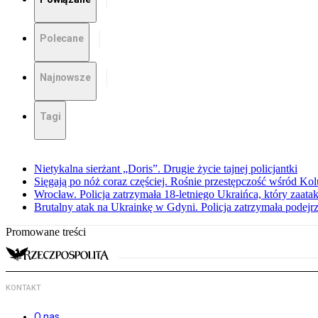
Polecane
Najnowsze
Tagi
Nietykalna sierżant „Doris”. Drugie życie tajnej policjantki
Sięgają po nóż coraz częściej. Rośnie przestępczość wśród K
Wrocław. Policja zatrzymała 18-letniego Ukraińca, który zaat
Brutalny atak na Ukrainkę w Gdyni. Policja zatrzymała podejr
Promowane treści
KONTAKT
O nas