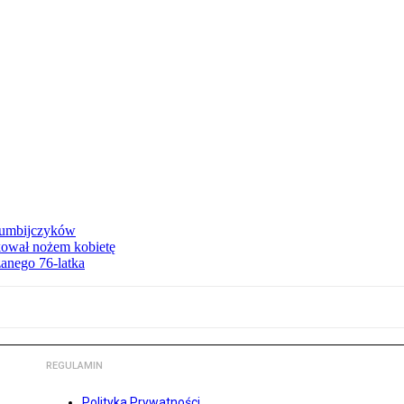
olumbijczyków
akował nożem kobietę
zanego 76-latka
REGULAMIN
Polityka Prywatności