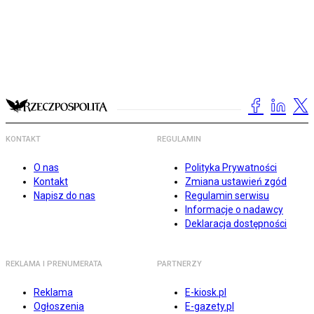
KONTAKT
REGULAMIN
O nas
Polityka Prywatności
Kontakt
Zmiana ustawień zgód
Napisz do nas
Regulamin serwisu
Informacje o nadawcy
Deklaracja dostępności
REKLAMA I PRENUMERATA
PARTNERZY
Reklama
E-kiosk.pl
Ogłoszenia
E-gazety.pl