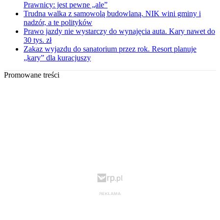
Prawnicy: jest pewne „ale”
Trudna walka z samowolą budowlaną. NIK wini gminy i
nadzór, a te polityków
Prawo jazdy nie wystarczy do wynajęcia auta. Kary nawet do
30 tys. zł
Zakaz wyjazdu do sanatorium przez rok. Resort planuje
„kary” dla kuracjuszy
Promowane treści