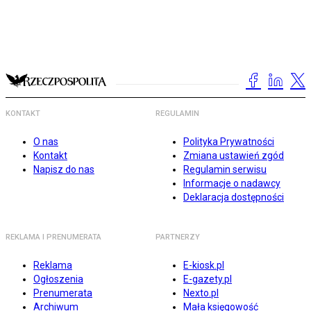
KONTAKT
REGULAMIN
O nas
Polityka Prywatności
Kontakt
Zmiana ustawień zgód
Napisz do nas
Regulamin serwisu
Informacje o nadawcy
Deklaracja dostępności
REKLAMA I PRENUMERATA
PARTNERZY
Reklama
E-kiosk.pl
Ogłoszenia
E-gazety.pl
Prenumerata
Nexto.pl
Archiwum
Mała księgowość