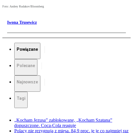
Foto: Andrey Rudakov/Bloomberg
Iwona Trusewicz
Powiązane
Polecane
Najnowsze
Tagi
„Kocham Jezusa” zablokowane, „Kocham Szatana”
dopuszczone. Coca-Cola reaguje
Polacy nie rezygnują z mięsa. 84,9 proc. je je co najmniej raz