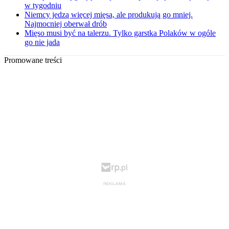
w tygodniu
Niemcy jedzą więcej mięsa, ale produkują go mniej.
Najmocniej oberwał drób
Mięso musi być na talerzu. Tylko garstka Polaków w ogóle
go nie jada
Promowane treści