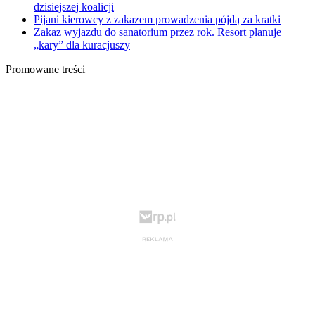
dzisiejszej koalicji
Pijani kierowcy z zakazem prowadzenia pójdą za kratki
Zakaz wyjazdu do sanatorium przez rok. Resort planuje
„kary” dla kuracjuszy
Promowane treści