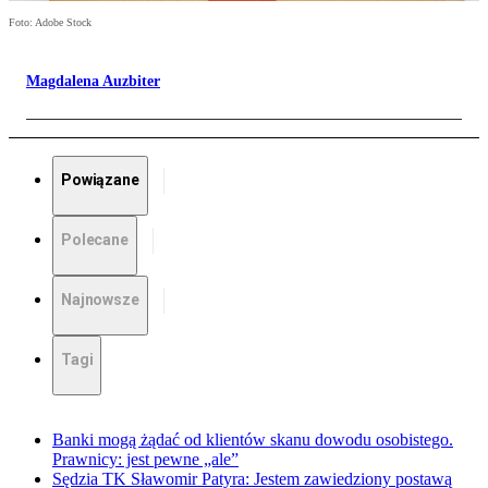
Foto: Adobe Stock
Magdalena Auzbiter
Powiązane
Polecane
Najnowsze
Tagi
Banki mogą żądać od klientów skanu dowodu osobistego.
Prawnicy: jest pewne „ale”
Sędzia TK Sławomir Patyra: Jestem zawiedziony postawą