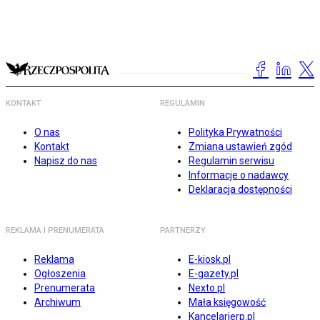
KONTAKT
REGULAMIN
O nas
Polityka Prywatności
Kontakt
Zmiana ustawień zgód
Napisz do nas
Regulamin serwisu
Informacje o nadawcy
Deklaracja dostępności
REKLAMA I PRENUMERATA
PARTNERZY
Reklama
E-kiosk.pl
Ogłoszenia
E-gazety.pl
Prenumerata
Nexto.pl
Archiwum
Mała księgowość
Kancelarierp.pl