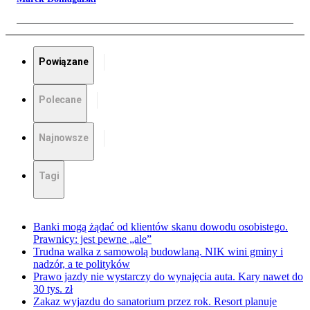
Powiązane
Polecane
Najnowsze
Tagi
Banki mogą żądać od klientów skanu dowodu osobistego.
Prawnicy: jest pewne „ale”
Trudna walka z samowolą budowlaną. NIK wini gminy i
nadzór, a te polityków
Prawo jazdy nie wystarczy do wynajęcia auta. Kary nawet do
30 tys. zł
Zakaz wyjazdu do sanatorium przez rok. Resort planuje