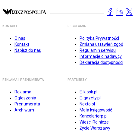
KONTAKT
REGULAMIN
O nas
Polityka Prywatności
Kontakt
Zmiana ustawień zgód
Napisz do nas
Regulamin serwisu
Informacje o nadawcy
Deklaracja dostępności
REKLAMA I PRENUMERATA
PARTNERZY
Reklama
E-kiosk.pl
Ogłoszenia
E-gazety.pl
Prenumerata
Nexto.pl
Archiwum
Mała księgowość
Kancelarierp.pl
Wieści Rolnicze
Życie Warszawy