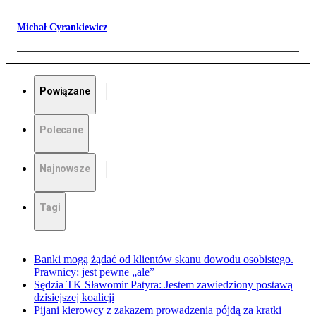
Michał Cyrankiewicz
Powiązane
Polecane
Najnowsze
Tagi
Banki mogą żądać od klientów skanu dowodu osobistego.
Prawnicy: jest pewne „ale”
Sędzia TK Sławomir Patyra: Jestem zawiedziony postawą
dzisiejszej koalicji
Pijani kierowcy z zakazem prowadzenia pójdą za kratki