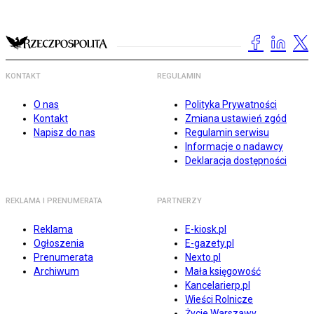
KONTAKT
REGULAMIN
O nas
Polityka Prywatności
Kontakt
Zmiana ustawień zgód
Napisz do nas
Regulamin serwisu
Informacje o nadawcy
Deklaracja dostępności
REKLAMA I PRENUMERATA
PARTNERZY
Reklama
E-kiosk.pl
Ogłoszenia
E-gazety.pl
Prenumerata
Nexto.pl
Archiwum
Mała księgowość
Kancelarierp.pl
Wieści Rolnicze
Życie Warszawy