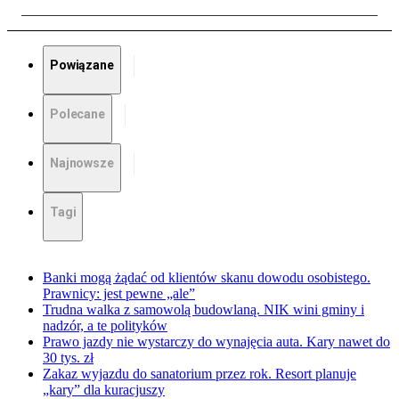
Powiązane
Polecane
Najnowsze
Tagi
Banki mogą żądać od klientów skanu dowodu osobistego.
Prawnicy: jest pewne „ale”
Trudna walka z samowolą budowlaną. NIK wini gminy i
nadzór, a te polityków
Prawo jazdy nie wystarczy do wynajęcia auta. Kary nawet do
30 tys. zł
Zakaz wyjazdu do sanatorium przez rok. Resort planuje
„kary” dla kuracjuszy