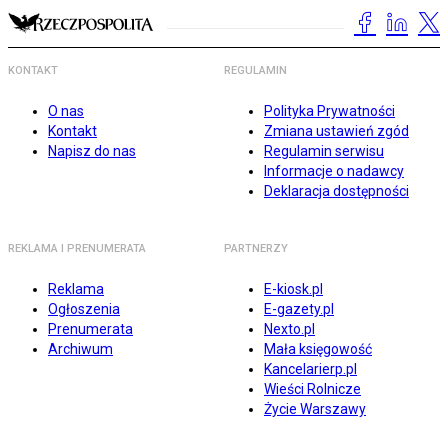
KONTAKT
REGULAMIN
O nas
Polityka Prywatności
Kontakt
Zmiana ustawień zgód
Napisz do nas
Regulamin serwisu
Informacje o nadawcy
Deklaracja dostępności
REKLAMA I PRENUMERATA
PARTNERZY
Reklama
E-kiosk.pl
Ogłoszenia
E-gazety.pl
Prenumerata
Nexto.pl
Archiwum
Mała księgowość
Kancelarierp.pl
Wieści Rolnicze
Życie Warszawy