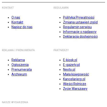
KONTAKT
REGULAMIN
O nas
Polityka Prywatności
Kontakt
Zmiana ustawień zgód
Napisz do nas
Regulamin serwisu
Informacje o nadawcy
Deklaracja dostępności
REKLAMA I PRENUMERATA
PARTNERZY
Reklama
E-kiosk.pl
Ogłoszenia
E-gazety.pl
Prenumerata
Nexto.pl
Archiwum
Mała księgowość
Kancelarierp.pl
Wieści Rolnicze
Życie Warszawy
NASZE WYDARZENIA