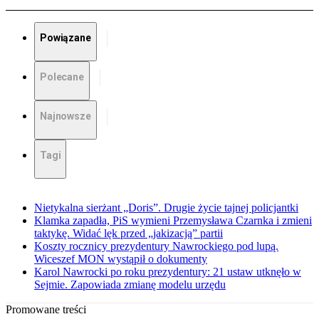
Powiązane
Polecane
Najnowsze
Tagi
Nietykalna sierżant „Doris”. Drugie życie tajnej policjantki
Klamka zapadła, PiS wymieni Przemysława Czarnka i zmieni
taktykę. Widać lęk przed „jakizacją” partii
Koszty rocznicy prezydentury Nawrockiego pod lupą.
Wiceszef MON wystąpił o dokumenty
Karol Nawrocki po roku prezydentury: 21 ustaw utknęło w
Sejmie. Zapowiada zmianę modelu urzędu
Promowane treści