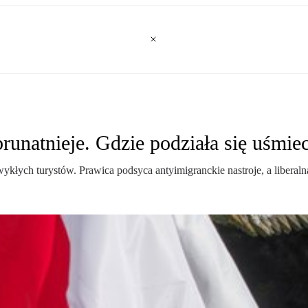
unatnieje. Gdzie podziała się uśmiech
ykłych turystów. Prawica podsyca antyimigranckie nastroje, a liberaln