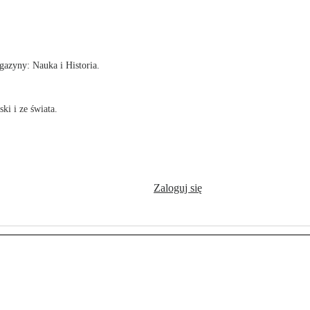
!
azyny: Nauka i Historia.
ki i ze świata.
Zaloguj się