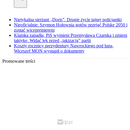
Nietykalna sierżant „Doris”. Drugie życie tajnej policjantki
Nieoficjalnie: Szymon Hołownia gotów przejąć Polskę 2050 i
zostać wicepremierem
Klamka zapadła, PiS wymieni Przemysława Czarnka i zmieni
taktykę. Widać lęk przed „jakizacją” partii
Koszty rocznicy prezydentury Nawrockiego pod lupą.
Wiceszef MON wystąpił o dokumenty
Promowane treści