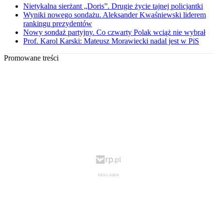
Nietykalna sierżant „Doris”. Drugie życie tajnej policjantki
Wyniki nowego sondażu. Aleksander Kwaśniewski liderem
rankingu prezydentów
Nowy sondaż partyjny. Co czwarty Polak wciąż nie wybrał
Prof. Karol Karski: Mateusz Morawiecki nadal jest w PiS
Promowane treści