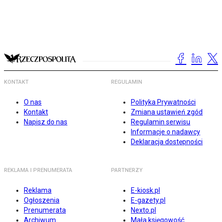
KONTAKT
REGULAMIN
O nas
Polityka Prywatności
Kontakt
Zmiana ustawień zgód
Napisz do nas
Regulamin serwisu
Informacje o nadawcy
Deklaracja dostępności
REKLAMA I PRENUMERATA
PARTNERZY
Reklama
E-kiosk.pl
Ogłoszenia
E-gazety.pl
Prenumerata
Nexto.pl
Archiwum
Mała księgowość