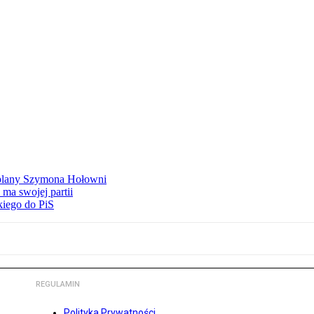
ą plany Szymona Hołowni
ma swojej partii
kiego do PiS
REGULAMIN
Polityka Prywatności