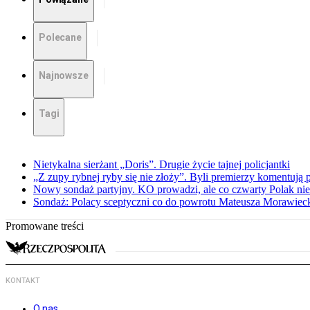
Polecane
Najnowsze
Tagi
Nietykalna sierżant „Doris”. Drugie życie tajnej policjantki
„Z zupy rybnej ryby się nie złoży”. Byli premierzy komentuj
Nowy sondaż partyjny. KO prowadzi, ale co czwarty Polak nie 
Sondaż: Polacy sceptyczni co do powrotu Mateusza Morawiec
Promowane treści
KONTAKT
O nas