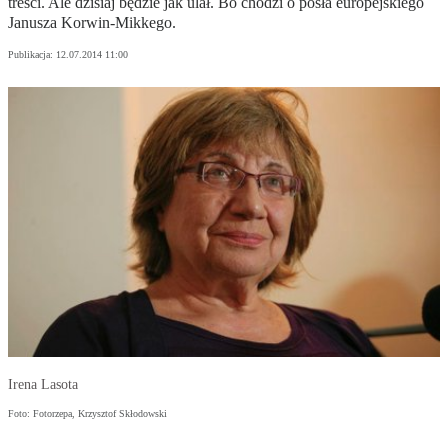
treści. Ale dzisiaj będzie jak ulał. Bo chodzi o posła europejskiego
Janusza Korwin-Mikkego.
Publikacja:
12.07.2014 11:00
Irena Lasota
Foto: Fotorzepa, Krzysztof Skłodowski