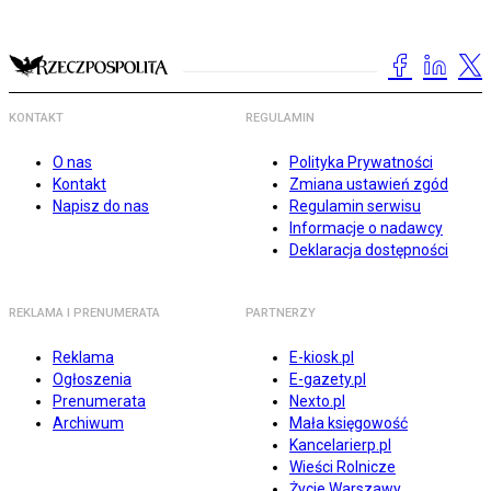
KONTAKT
REGULAMIN
O nas
Polityka Prywatności
Kontakt
Zmiana ustawień zgód
Napisz do nas
Regulamin serwisu
Informacje o nadawcy
Deklaracja dostępności
REKLAMA I PRENUMERATA
PARTNERZY
Reklama
E-kiosk.pl
Ogłoszenia
E-gazety.pl
Prenumerata
Nexto.pl
Archiwum
Mała księgowość
Kancelarierp.pl
Wieści Rolnicze
Życie Warszawy