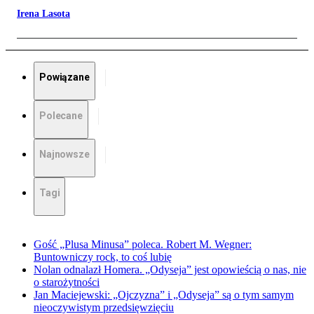
Irena Lasota
Powiązane
Polecane
Najnowsze
Tagi
Gość „Plusa Minusa” poleca. Robert M. Wegner:
Buntowniczy rock, to coś lubię
Nolan odnalazł Homera. „Odyseja” jest opowieścią o nas, nie
o starożytności
Jan Maciejewski: „Ojczyzna” i „Odyseja” są o tym samym
nieoczywistym przedsięwzięciu