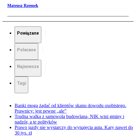
Mateusz Rzemek
Powiązane
Polecane
Najnowsze
Tagi
Banki mogą żądać od klientów skanu dowodu osobistego.
Prawnicy: jest pewne „ale”
Trudna walka z samowolą budowlaną. NIK wini gminy i
nadzór, a te polityków
Prawo jazdy nie wystarczy do wynajęcia auta. Kary nawet do
30 tys. zł