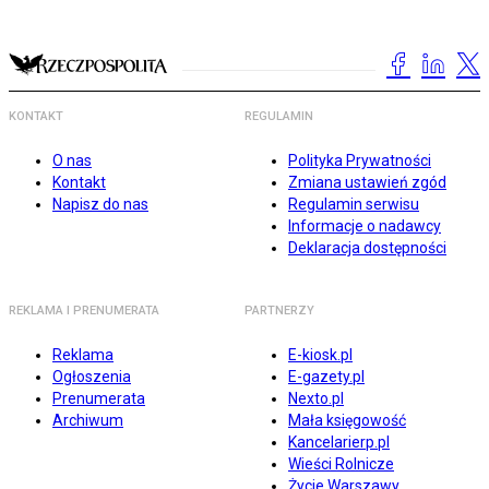
KONTAKT
REGULAMIN
O nas
Polityka Prywatności
Kontakt
Zmiana ustawień zgód
Napisz do nas
Regulamin serwisu
Informacje o nadawcy
Deklaracja dostępności
REKLAMA I PRENUMERATA
PARTNERZY
Reklama
E-kiosk.pl
Ogłoszenia
E-gazety.pl
Prenumerata
Nexto.pl
Archiwum
Mała księgowość
Kancelarierp.pl
Wieści Rolnicze
Życie Warszawy