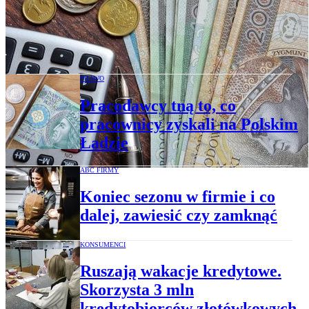
Monitor Wolnej Przedsiębiorczości o
wypowiadaniu przez firmy regulaminów
wynagradzania
PRAWO
Pracodawcy tną to, co
pracownicy zyskali na Polskim
Ładzie
ABC FIRMY
Koniec sezonu w firmie i co
dalej, zawiesić czy zamknąć
KONSUMENCI
Ruszają wakacje kredytowe.
Skorzysta 3 mln
kredytobiorców złotówkowych