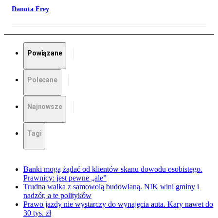
Danuta Frey
Powiązane
Polecane
Najnowsze
Tagi
Banki mogą żądać od klientów skanu dowodu osobistego.
Prawnicy: jest pewne „ale”
Trudna walka z samowolą budowlaną. NIK wini gminy i
nadzór, a te polityków
Prawo jazdy nie wystarczy do wynajęcia auta. Kary nawet do
30 tys. zł