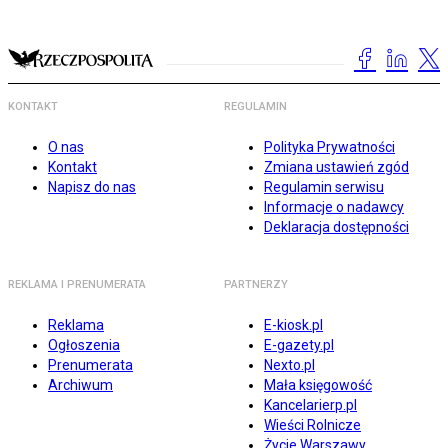
KONTAKT
REGULAMIN
O nas
Polityka Prywatności
Kontakt
Zmiana ustawień zgód
Napisz do nas
Regulamin serwisu
Informacje o nadawcy
Deklaracja dostępności
REKLAMA I PRENUMERATA
PARTNERZY
Reklama
E-kiosk.pl
Ogłoszenia
E-gazety.pl
Prenumerata
Nexto.pl
Archiwum
Mała księgowość
Kancelarierp.pl
Wieści Rolnicze
Życie Warszawy