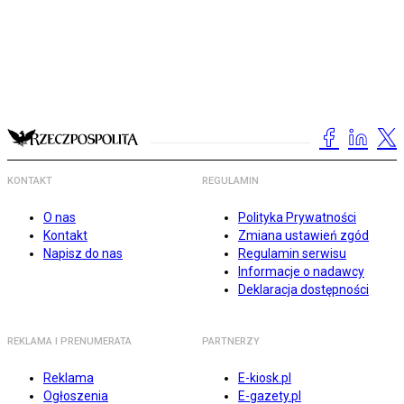
KONTAKT
REGULAMIN
O nas
Polityka Prywatności
Kontakt
Zmiana ustawień zgód
Napisz do nas
Regulamin serwisu
Informacje o nadawcy
Deklaracja dostępności
REKLAMA I PRENUMERATA
PARTNERZY
Reklama
E-kiosk.pl
Ogłoszenia
E-gazety.pl