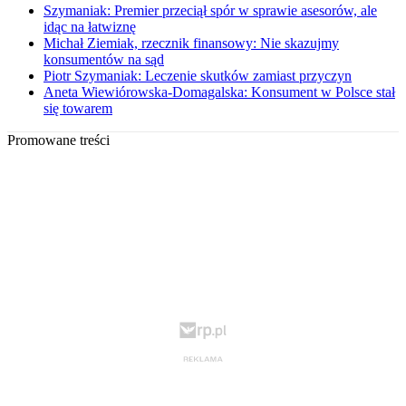
Szymaniak: Premier przeciął spór w sprawie asesorów, ale
idąc na łatwiznę
Michał Ziemiak, rzecznik finansowy: Nie skazujmy
konsumentów na sąd
Piotr Szymaniak: Leczenie skutków zamiast przyczyn
Aneta Wiewiórowska-Domagalska: Konsument w Polsce stał
się towarem
Promowane treści