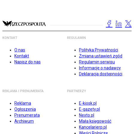
KONTAKT
REGULAMIN
O nas
Polityka Prywatności
Kontakt
Zmiana ustawień zgód
Napisz do nas
Regulamin serwisu
Informacje o nadawcy
Deklaracja dostępności
REKLAMA I PRENUMERATA
PARTNERZY
Reklama
E-kiosk.pl
Ogłoszenia
E-gazety.pl
Prenumerata
Nexto.pl
Archiwum
Mała księgowość
Kancelarierp.pl
Wieści Rolnicze