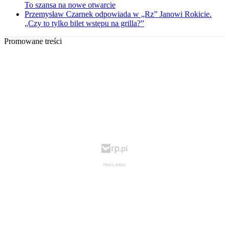
To szansa na nowe otwarcie
Przemysław Czarnek odpowiada w „Rz” Janowi Rokicie.
„Czy to tylko bilet wstępu na grilla?”
Promowane treści