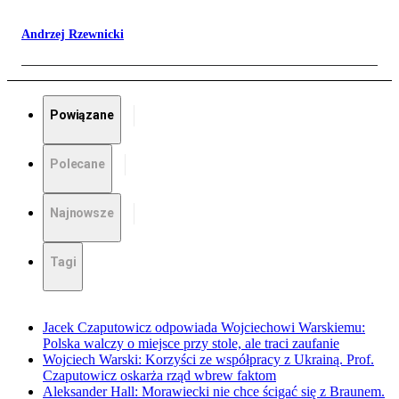
Andrzej Rzewnicki
Powiązane
Polecane
Najnowsze
Tagi
Jacek Czaputowicz odpowiada Wojciechowi Warskiemu:
Polska walczy o miejsce przy stole, ale traci zaufanie
Wojciech Warski: Korzyści ze współpracy z Ukrainą. Prof.
Czaputowicz oskarża rząd wbrew faktom
Aleksander Hall: Morawiecki nie chce ścigać się z Braunem.