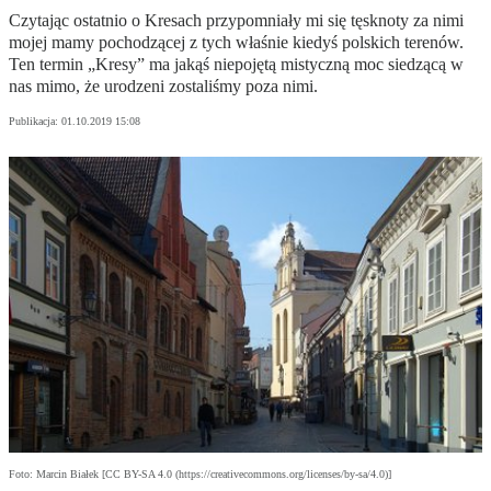
Czytając ostatnio o Kresach przypomniały mi się tęsknoty za nimi
mojej mamy pochodzącej z tych właśnie kiedyś polskich terenów.
Ten termin „Kresy” ma jakąś niepojętą mistyczną moc siedzącą w
nas mimo, że urodzeni zostaliśmy poza nimi.
Publikacja:
01.10.2019 15:08
Foto: Marcin Białek [CC BY-SA 4.0 (https://creativecommons.org/licenses/by-sa/4.0)]