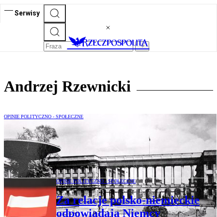
Serwisy
Andrzej Rzewnicki
OPINIE POLITYCZNO - SPOŁECZNE
List czytelnika: Pałac Saski pozostaje w
naszych umysłach i jego odbudowa nas
uspokoi
OPINIE POLITYCZNO - SPOŁECZNE
Za relacje polsko-niemieckie
odpowiadają Niemcy