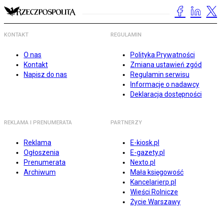
KONTAKT
REGULAMIN
O nas
Polityka Prywatności
Kontakt
Zmiana ustawień zgód
Napisz do nas
Regulamin serwisu
Informacje o nadawcy
Deklaracja dostępności
REKLAMA I PRENUMERATA
PARTNERZY
Reklama
E-kiosk.pl
Ogłoszenia
E-gazety.pl
Prenumerata
Nexto.pl
Archiwum
Mała księgowość
Kancelarierp.pl
Wieści Rolnicze
Życie Warszawy