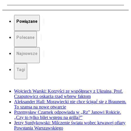
Powiązane
Polecane
Najnowsze
Tagi
Wojciech Warski: Korzyści ze współpracy z Ukrainą. Prof.
Czaputowicz oskarża rząd wbrew faktom
Aleksander Hall: Morawiecki nie chce ścigać się z Braunem.
To szansa na nowe otwarcie
Przemysław Czarnek odpowiada w „Rz” Janowi Rokicie.
„Czy to tylko bilet wstępu na grilla?”
Jerzy Surdykowski: Milczenie świata wobec krwawej ofiary
Powstania Warszawskiego