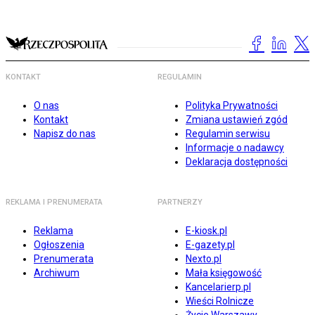
KONTAKT
REGULAMIN
O nas
Polityka Prywatności
Kontakt
Zmiana ustawień zgód
Napisz do nas
Regulamin serwisu
Informacje o nadawcy
Deklaracja dostępności
REKLAMA I PRENUMERATA
PARTNERZY
Reklama
E-kiosk.pl
Ogłoszenia
E-gazety.pl
Prenumerata
Nexto.pl
Archiwum
Mała księgowość
Kancelarierp.pl
Wieści Rolnicze