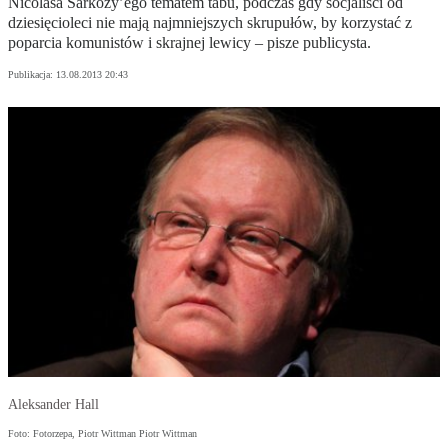
Nicolasa Sarkozy’ego tematem tabu, podczas gdy socjaliści od
dziesięcioleci nie mają najmniejszych skrupułów, by korzystać z
poparcia komunistów i skrajnej lewicy – pisze publicysta.
Publikacja:
13.08.2013 20:43
Aleksander Hall
Foto: Fotorzepa, Piotr Wittman Piotr Wittman