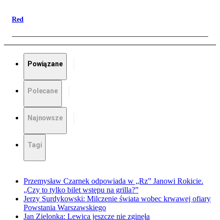
Red
Powiązane
Polecane
Najnowsze
Tagi
Przemysław Czarnek odpowiada w „Rz” Janowi Rokicie.
„Czy to tylko bilet wstępu na grilla?”
Jerzy Surdykowski: Milczenie świata wobec krwawej ofiary
Powstania Warszawskiego
Jan Zielonka: Lewica jeszcze nie zginęła